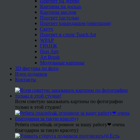
Портрет на дереве
Картины на досках
Картины маслом
Портрет пастелью
Портрет карандашом (имитация)
Скетч
Портрет в стиле Touch Art
WPAP
ГРАНЖ
Поп Арт
Art Brush
Модульные картины
3D фигурка по фото
Идеи подарков
Контакты
Всем советую заказывать картины по фотографии
только в этой студии!
Ребята спасибо🙏 огромное за вашу работу❤ очень
благодарна за такую красоту)