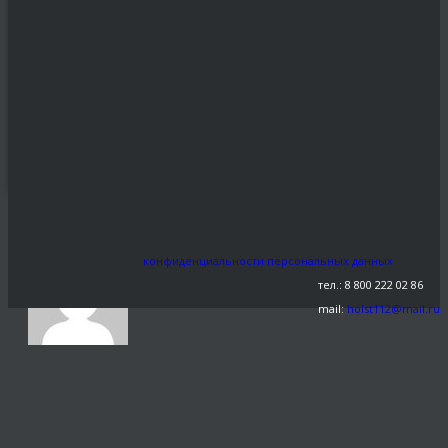
Эксклюзивный
подарок -
Статуэтка по
фото.
Share This
МАР
0
9
16
←
159413541
конфиденциальности персональных данных
тел.: 8 800 222 02 86
mail:
holst112@mail.ru