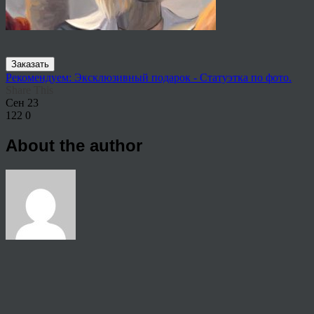
Заказать
Рекомендуем: Эксклюзивный подарок - Статуэтка по фото.
Share This
Сен
23
122
0
About the author
View all articles by rauffri
Post navigation