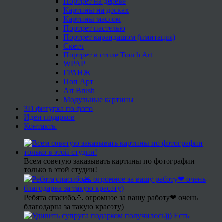
Портрет на дереве
Картины на досках
Картины маслом
Портрет пастелью
Портрет карандашом (имитация)
Скетч
Портрет в стиле Touch Art
WPAP
ГРАНЖ
Поп Арт
Art Brush
Модульные картины
3D фигурка по фото
Идеи подарков
Контакты
Всем советую заказывать картины по фотографии
только в этой студии!
Ребята спасибо🙏 огромное за вашу работу❤ очень
благодарна за такую красоту)