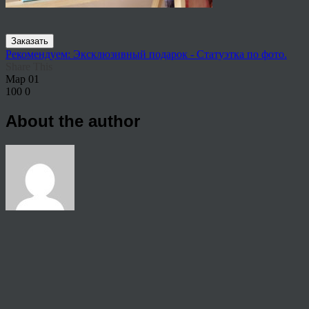
Заказать
Рекомендуем: Эксклюзивный подарок - Статуэтка по фото.
Share This
Мар
01
100
0
About the author
View all articles by Nik
Post navigation
←
222 ( с лого )
© 2026 Copyright.