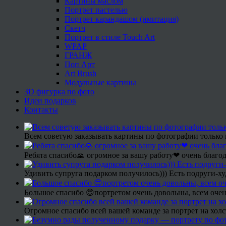
Картины маслом
Портрет пастелью
Портрет карандашом (имитация)
Скетч
Портрет в стиле Touch Art
WPAP
ГРАНЖ
Поп Арт
Art Brush
Модульные картины
3D фигурка по фото
Идеи подарков
Контакты
Всем советую заказывать картины по фотографии только 
Ребята спасибо🙏 огромное за вашу работу❤ очень благод
Удивить супруга подарком получилось))) Есть подруги-х
Большое спасибо 😍портретом очень довольны, всем очен
Огромное спасибо всей вашей команде за портрет на холс