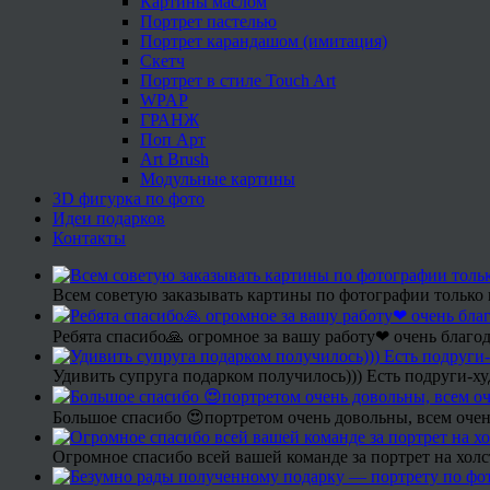
Картины маслом
Портрет пастелью
Портрет карандашом (имитация)
Скетч
Портрет в стиле Touch Art
WPAP
ГРАНЖ
Поп Арт
Art Brush
Модульные картины
3D фигурка по фото
Идеи подарков
Контакты
Всем советую заказывать картины по фотографии только 
Ребята спасибо🙏 огромное за вашу работу❤ очень благод
Удивить супруга подарком получилось))) Есть подруги-х
Большое спасибо 😍портретом очень довольны, всем очен
Огромное спасибо всей вашей команде за портрет на холс