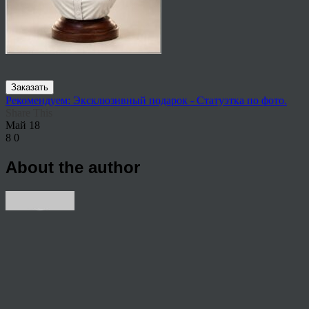
Заказать
Рекомендуем: Эксклюзивный подарок - Статуэтка по фото.
Share This
Май
18
8
0
About the author
View all articles by rauffri
Post navigation