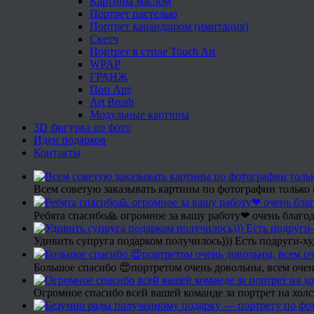
Картины маслом
Портрет пастелью
Портрет карандашом (имитация)
Скетч
Портрет в стиле Touch Art
WPAP
ГРАНЖ
Поп Арт
Art Brush
Модульные картины
3D фигурка по фото
Идеи подарков
Контакты
Всем советую заказывать картины по фотографии только 
Ребята спасибо🙏 огромное за вашу работу❤ очень благод
Удивить супруга подарком получилось))) Есть подруги-х
Большое спасибо 😍портретом очень довольны, всем очен
Огромное спасибо всей вашей команде за портрет на холс