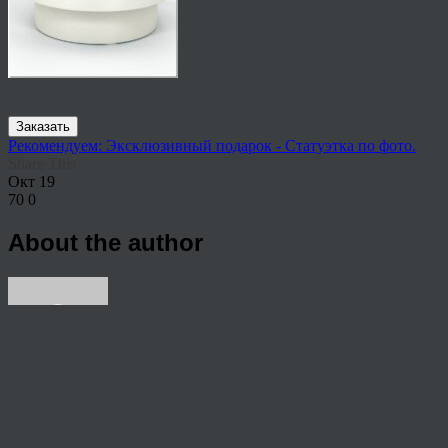
Заказать
Рекомендуем: Эксклюзивный подарок - Статуэтка по фото.
Share This
Окт
19
70
0
About the author
View all articles by rauffri
Post navigation