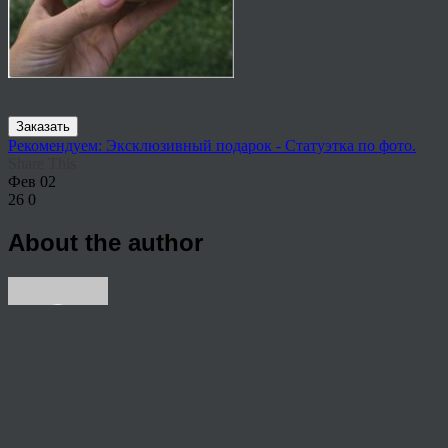
Заказать
Рекомендуем: Эксклюзивный подарок - Статуэтка по фото.
Share This
Фев
02
26
0
About the author
View all articles by rauffri
Post navigation