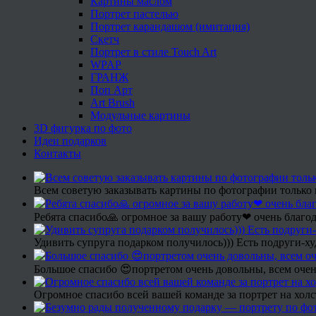
Картины маслом
Портрет пастелью
Портрет карандашом (имитация)
Скетч
Портрет в стиле Touch Art
WPAP
ГРАНЖ
Поп Арт
Art Brush
Модульные картины
3D фигурка по фото
Идеи подарков
Контакты
Всем советую заказывать картины по фотографии только 
Ребята спасибо🙏 огромное за вашу работу❤ очень благод
Удивить супруга подарком получилось))) Есть подруги-х
Большое спасибо 😍портретом очень довольны, всем очен
Огромное спасибо всей вашей команде за портрет на холс