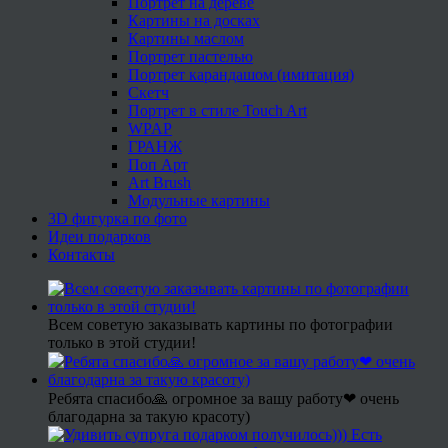
Портрет на дереве
Картины на досках
Картины маслом
Портрет пастелью
Портрет карандашом (имитация)
Скетч
Портрет в стиле Touch Art
WPAP
ГРАНЖ
Поп Арт
Art Brush
Модульные картины
3D фигурка по фото
Идеи подарков
Контакты
Всем советую заказывать картины по фотографии
только в этой студии!
Ребята спасибо🙏 огромное за вашу работу❤ очень
благодарна за такую красоту)