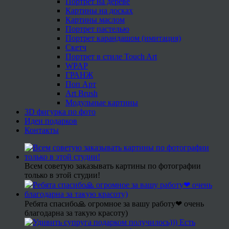
Портрет на дереве
Картины на досках
Картины маслом
Портрет пастелью
Портрет карандашом (имитация)
Скетч
Портрет в стиле Touch Art
WPAP
ГРАНЖ
Поп Арт
Art Brush
Модульные картины
3D фигурка по фото
Идеи подарков
Контакты
Всем советую заказывать картины по фотографии
только в этой студии!
Ребята спасибо🙏 огромное за вашу работу❤ очень
благодарна за такую красоту)