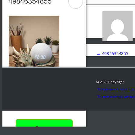
49846354855
←
49846354855
© 2026 Copyright.
Пользовательское сог
Политика конфиденци
Заказать