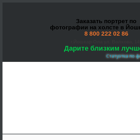
Заказать портрет по
фотографии на холсте в Йош
8 800 222 02 86
г.Йошкар-Ола ул. Волкова, 14
Дарите близким лучш
Статуэтка по ф