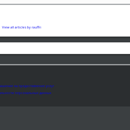
View all articles by rauffri
лашение на предоставление услуг
альности персональных данных