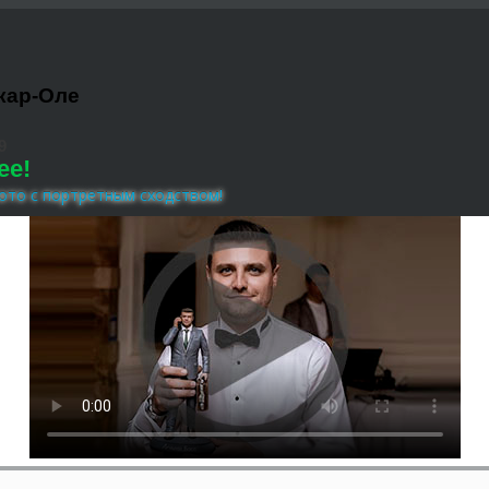
кар-Оле
9
ее!
ото с портретным сходством!