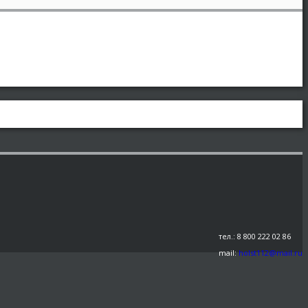
тел.: 8 800 222 02 86
mail:
holst112@mail.ru