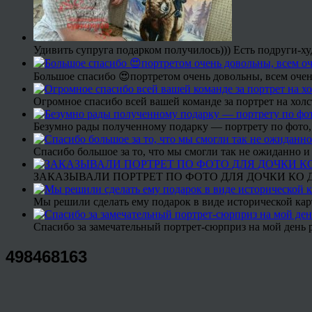
Удивить супруга подарком получилось))) Есть подруги-х
Большое спасибо 😍портретом очень довольны, всем очен
Огромное спасибо всей вашей команде за портрет на холс
Безумно рады полученному подарку — портрету по фото,
Спасибо большое за то, что мы смогли так не ожиданно
ЗАКАЗЫВАЛИ ПОРТРЕТ ПО ФОТО ДЛЯ ДОЧКИ КО ДН
Мы решили сделать ему подарок в виде исторической кар
Спасибо за замечательный портрет-сюрприз на мой день 
498468163