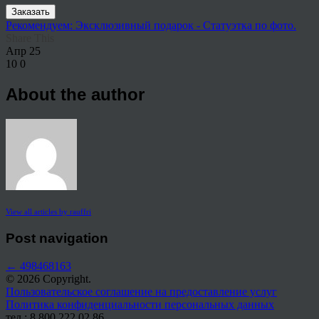
Заказать
Рекомендуем: Эксклюзивный подарок - Статуэтка по фото.
Share This
Апр
25
10
0
About the author
View all articles by rauffri
Post navigation
←
498468163
© 2026 Copyright.
Пользовательское соглашение на предоставление услуг
Политика конфиденциальности персональных данных
тел.: 8 800 222 02 86