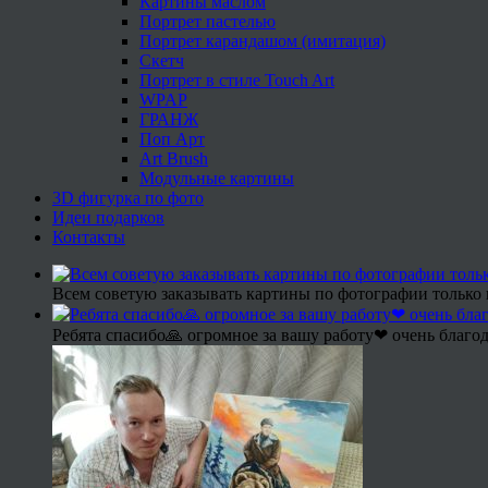
Картины маслом
Портрет пастелью
Портрет карандашом (имитация)
Скетч
Портрет в стиле Touch Art
WPAP
ГРАНЖ
Поп Арт
Art Brush
Модульные картины
3D фигурка по фото
Идеи подарков
Контакты
Всем советую заказывать картины по фотографии только 
Ребята спасибо🙏 огромное за вашу работу❤ очень благод