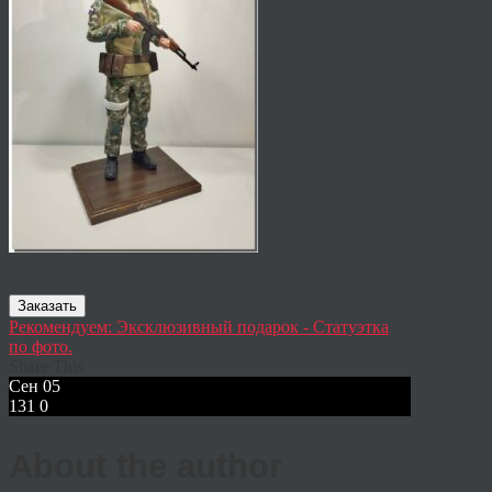
Заказать
Рекомендуем: Эксклюзивный подарок - Статуэтка
по фото.
Share This
Сен
05
131
0
About the author