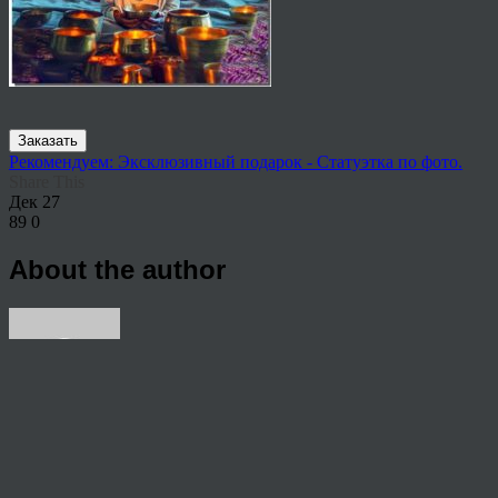
Заказать
Рекомендуем: Эксклюзивный подарок - Статуэтка по фото.
Share This
Дек
27
89
0
About the author
View all articles by rauffri
Post navigation