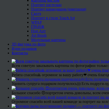
Картины маслом
Портрет пастелью
Портрет карандашом (имитация)
Скетч
Портрет в стиле Touch Art
WPAP
ГРАНЖ
Поп Арт
Art Brush
Модульные картины
3D фигурка по фото
Идеи подарков
Контакты
Всем советую заказывать картины по фотографии только 
Ребята спасибо🙏 огромное за вашу работу❤ очень благод
Удивить супруга подарком получилось))) Есть подруги-х
Большое спасибо 😍портретом очень довольны, всем очен
Огромное спасибо всей вашей команде за портрет на холс