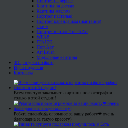
Портрет на дереве
Картины на досках
Картины маслом
Портрет пастелью
Портрет карандашом (имитация)
Скетч
Портрет в стиле Touch Art
WPAP
ГРАНЖ
Поп Арт
Art Brush
Модульные картины
3D фигурка по фото
Идеи подарков
Контакты
Всем советую заказывать картины по фотографии
только в этой студии!
Ребята спасибо🙏 огромное за вашу работу❤ очень
благодарна за такую красоту)