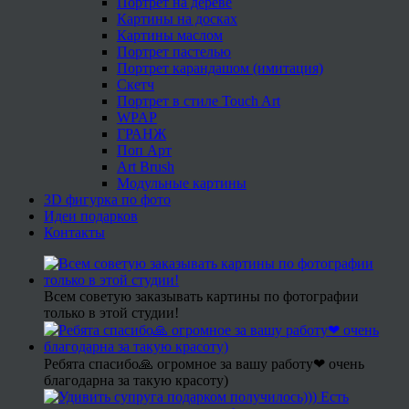
Портрет на дереве
Картины на досках
Картины маслом
Портрет пастелью
Портрет карандашом (имитация)
Скетч
Портрет в стиле Touch Art
WPAP
ГРАНЖ
Поп Арт
Art Brush
Модульные картины
3D фигурка по фото
Идеи подарков
Контакты
Всем советую заказывать картины по фотографии
только в этой студии!
Ребята спасибо🙏 огромное за вашу работу❤ очень
благодарна за такую красоту)