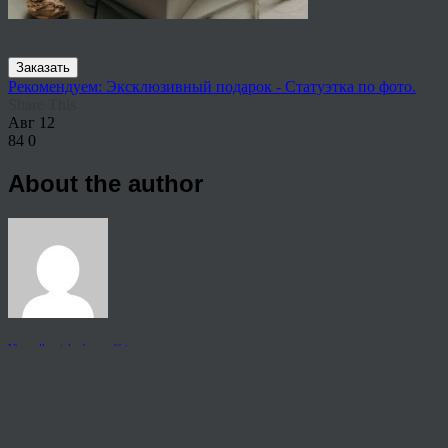
Заказать
Рекомендуем: Эксклюзивный подарок - Статуэтка по фото.
Share This
Авг
12
84
0
About the author
View all articles by rauffri
Post navigation
←
65404
© 2026 Copyright.