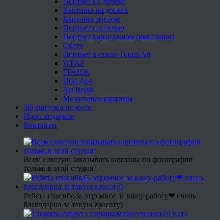
Портрет на дереве
Картины на досках
Картины маслом
Портрет пастелью
Портрет карандашом (имитация)
Скетч
Портрет в стиле Touch Art
WPAP
ГРАНЖ
Поп Арт
Art Brush
Модульные картины
3D фигурка по фото
Идеи подарков
Контакты
Всем советую заказывать картины по фотографии
только в этой студии!
Ребята спасибо🙏 огромное за вашу работу❤ очень
благодарна за такую красоту)