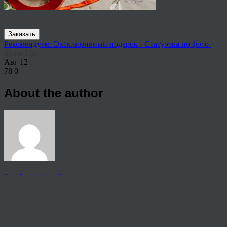
Заказать
Рекомендуем: Эксклюзивный подарок - Статуэтка по фото.
Share This
Авг
12
78
0
About the author
View all articles by rauffri
Post navigation
←
65405
© 2026 Copyright.