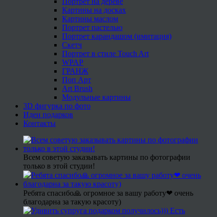
Портрет на дереве
Картины на досках
Картины маслом
Портрет пастелью
Портрет карандашом (имитация)
Скетч
Портрет в стиле Touch Art
WPAP
ГРАНЖ
Поп Арт
Art Brush
Модульные картины
3D фигурка по фото
Идеи подарков
Контакты
Всем советую заказывать картины по фотографии
только в этой студии!
Ребята спасибо🙏 огромное за вашу работу❤ очень
благодарна за такую красоту)