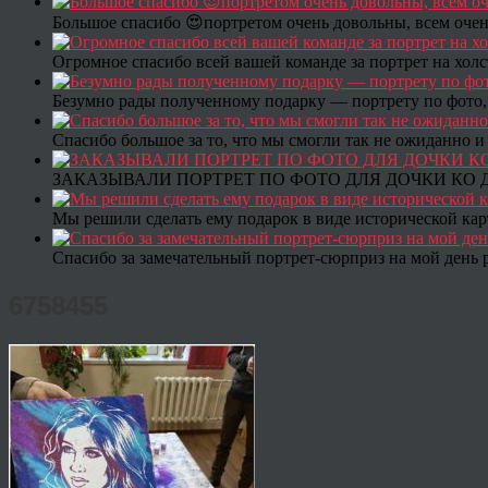
Большое спасибо 😍портретом очень довольны, всем очен
Огромное спасибо всей вашей команде за портрет на холс
Безумно рады полученному подарку — портрету по фото,
Спасибо большое за то, что мы смогли так не ожиданно
ЗАКАЗЫВАЛИ ПОРТРЕТ ПО ФОТО ДЛЯ ДОЧКИ КО ДН
Мы решили сделать ему подарок в виде исторической кар
Спасибо за замечательный портрет-сюрприз на мой день 
6758455