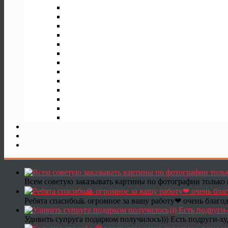
Всем советую заказывать картины по фотографии только 
Ребята спасибо🙏 огромное за вашу работу❤ очень благод
Удивить супруга подарком получилось))) Есть подруги-х