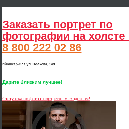
Заказать портрет по
фотографии на холсте
8 800 222 02 86
г.Йошкар-Ола ул. Волкова, 149
Дарите близким лучшее!
Статуэтка по фото с портретным сходством!