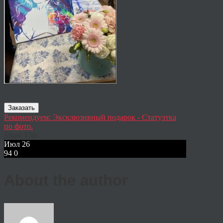
Заказать
Рекомендуем: Эксклюзивный подарок - Статуэтка
по фото.
Share This
Июл
26
94
0
About the author