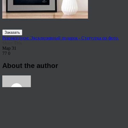
Заказать
Рекомендуем: Эксклюзивный подарок - Статуэтка по фото.
Share This
Мар
31
77
0
About the author
View all articles by rauffri
Post navigation