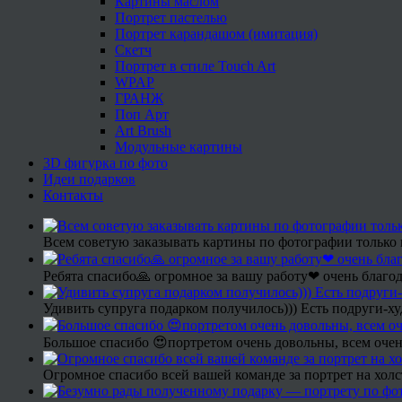
Картины маслом
Портрет пастелью
Портрет карандашом (имитация)
Скетч
Портрет в стиле Touch Art
WPAP
ГРАНЖ
Поп Арт
Art Brush
Модульные картины
3D фигурка по фото
Идеи подарков
Контакты
Всем советую заказывать картины по фотографии только 
Ребята спасибо🙏 огромное за вашу работу❤ очень благод
Удивить супруга подарком получилось))) Есть подруги-х
Большое спасибо 😍портретом очень довольны, всем очен
Огромное спасибо всей вашей команде за портрет на холс