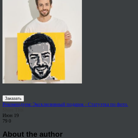
Заказать
Рекомендуем: Эксклюзивный подарок - Статуэтка по фото.
Share This
Июн
19
79
0
About the author