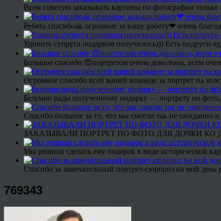
Всем советую заказывать картины по фотографии только 
Ребята спасибо🙏 огромное за вашу работу❤ очень благод
Удивить супруга подарком получилось))) Есть подруги-х
Большое спасибо 😍портретом очень довольны, всем очен
Огромное спасибо всей вашей команде за портрет на холс
Безумно рады полученному подарку — портрету по фото,
Спасибо большое за то, что мы смогли так не ожиданно
ЗАКАЗЫВАЛИ ПОРТРЕТ ПО ФОТО ДЛЯ ДОЧКИ КО ДН
Мы решили сделать ему подарок в виде исторической кар
Спасибо за замечательный портрет-сюрприз на мой день 
769343