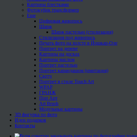
Картины блестками
Фотокубик трансформер
Еще
Цифровая живопись
Шарж
Шарж пастелью (стилизация)
Стилизация под живопись
Печать фото на холсте в Йошкар-Оле
Портрет на дереве
Картины на досках
Картины маслом
Портрет пастелью
Портрет карандашом (имитация)
Скетч
Портрет в стиле Touch Art
WPAP
ГРАНЖ
Поп Арт
Art Brush
Модульные картины
3D фигурка по фото
Идеи подарков
Контакты