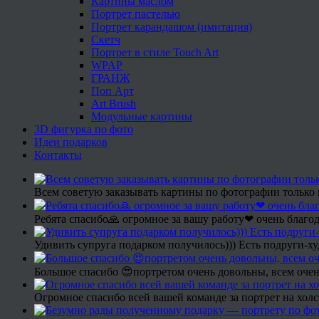
Картины маслом
Портрет пастелью
Портрет карандашом (имитация)
Скетч
Портрет в стиле Touch Art
WPAP
ГРАНЖ
Поп Арт
Art Brush
Модульные картины
3D фигурка по фото
Идеи подарков
Контакты
Всем советую заказывать картины по фотографии только 
Ребята спасибо🙏 огромное за вашу работу❤ очень благод
Удивить супруга подарком получилось))) Есть подруги-х
Большое спасибо 😍портретом очень довольны, всем очен
Огромное спасибо всей вашей команде за портрет на холс