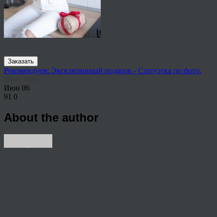
Заказать
Рекомендуем: Эксклюзивный подарок - Статуэтка по фото.
Share This
Июн
06
91
0
About the author
View all articles by rauffri
Post navigation