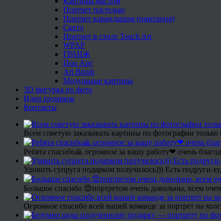
Картины маслом
Портрет пастелью
Портрет карандашом (имитация)
Скетч
Портрет в стиле Touch Art
WPAP
ГРАНЖ
Поп Арт
Art Brush
Модульные картины
3D фигурка по фото
Идеи подарков
Контакты
Всем советую заказывать картины по фотографии только 
Ребята спасибо🙏 огромное за вашу работу❤ очень благод
Удивить супруга подарком получилось))) Есть подруги-х
Большое спасибо 😍портретом очень довольны, всем очен
Огромное спасибо всей вашей команде за портрет на холс