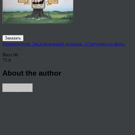
Заказать
Рекомендуем: Эксклюзивный подарок - Статуэтка по фото.
Share This
Июл
06
75
0
About the author
View all articles by rauffri
Post navigation