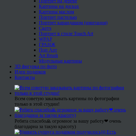
Портрет на дереве
Картины на досках
Картины маслом
Портрет пастелью
Портрет карандашом (имитация)
Скетч
Портрет в стиле Touch Art
WPAP
ГРАНЖ
Поп Арт
Art Brush
Модульные картины
3D фигурка по фото
Идеи подарков
Контакты
Всем советую заказывать картины по фотографии
только в этой студии!
Ребята спасибо🙏 огромное за вашу работу❤ очень
благодарна за такую красоту)