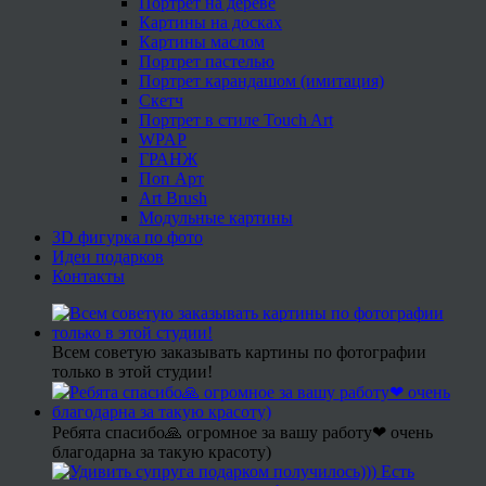
Портрет на дереве
Картины на досках
Картины маслом
Портрет пастелью
Портрет карандашом (имитация)
Скетч
Портрет в стиле Touch Art
WPAP
ГРАНЖ
Поп Арт
Art Brush
Модульные картины
3D фигурка по фото
Идеи подарков
Контакты
Всем советую заказывать картины по фотографии
только в этой студии!
Ребята спасибо🙏 огромное за вашу работу❤ очень
благодарна за такую красоту)