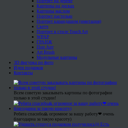
Портрет на дереве
Картины на досках
Картины маслом
Портрет пастелью
Портрет карандашом (имитация)
Скетч
Портрет в стиле Touch Art
WPAP
ГРАНЖ
Поп Арт
Art Brush
Модульные картины
3D фигурка по фото
Идеи подарков
Контакты
Всем советую заказывать картины по фотографии
только в этой студии!
Ребята спасибо🙏 огромное за вашу работу❤ очень
благодарна за такую красоту)