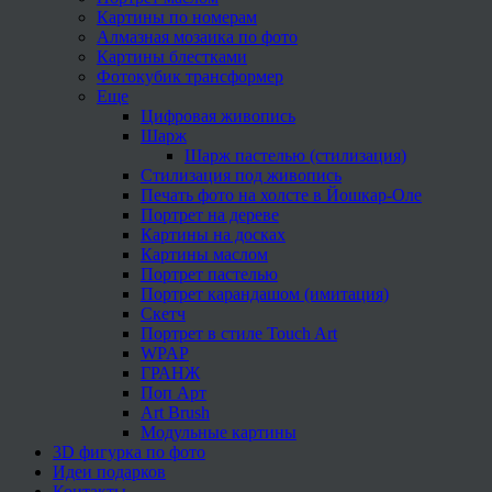
Картины по номерам
Алмазная мозаика по фото
Картины блестками
Фотокубик трансформер
Еще
Цифровая живопись
Шарж
Шарж пастелью (стилизация)
Стилизация под живопись
Печать фото на холсте в Йошкар-Оле
Портрет на дереве
Картины на досках
Картины маслом
Портрет пастелью
Портрет карандашом (имитация)
Скетч
Портрет в стиле Touch Art
WPAP
ГРАНЖ
Поп Арт
Art Brush
Модульные картины
3D фигурка по фото
Идеи подарков
Контакты