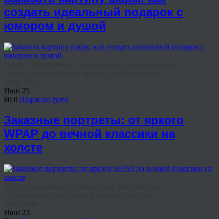
создать идеальный подарок с
юмором и душой
Поиск оригинального подарка часто превращается в
головную боль. Цветы завянут, конфеты съедят, ...
Share This
Июн
25
80
0
Шарж по фото
Заказные портреты: от яркого
WPAP до вечной классики на
холсте
В эпоху цифровых технологий и повсеместного
использования нейросетей живое искусство ...
Share This
Июн
23