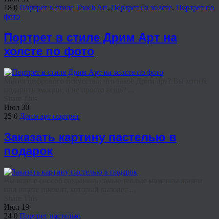
18
0
Портрет в стиле Touch Art
,
Портрет на холсте
,
Портрет по
фото
Портрет в стиле Дрим Арт на
холсте по фото
Магия цифрового искусства: что такое Дрим-арт? Вы хотите
подарить эмоции, а не просто вещь? ...
Share This
Июл
30
25
0
Дрим арт портрет
Заказать картину пастелью в
подарок
Вы ищете способ сохранить самые теплые моменты жизни
или ищете презент, который вызовет ...
Share This
Июл
19
24
0
Портрет пастелью