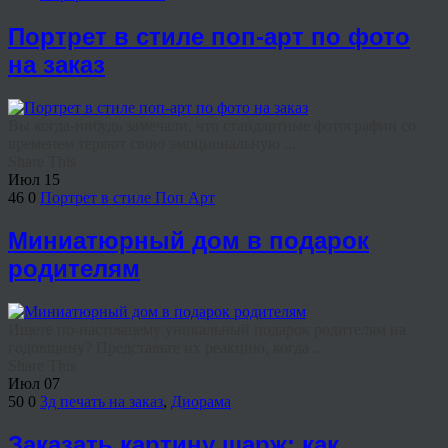
Портрет в стиле поп-арт по фото
на заказ
Вы когда-нибудь замечали, что стандартные фотографии со
временем теряют свою эмоциональную ...
Share This
Июл
15
46
0
Портрет в стиле Поп Арт
Миниатюрный дом в подарок
родителям
Ищете по-настоящему уникальный подарок родителям на
годовщину? Представьте их реакцию, когда ...
Share This
Июл
07
50
0
3д печать на заказ
,
Диорама
Заказать картину шарж: как