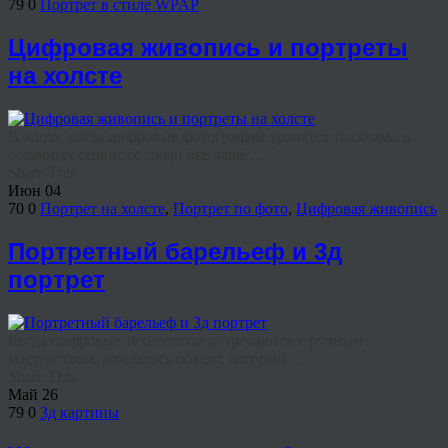
79
0
Портрет в стиле WPAP
Цифровая живопись и портреты
на холсте
В эпоху, когда цифровые фотографии хранятся тысячами в
облачных сервисах, люди всё чаще ...
Share This
Июн
04
70
0
Портрет на холсте
,
Портрет по фото
,
Цифровая живопись
Портретный барельеф и 3д
портрет
Когда цифровые технологии встречаются с ручным
мастерством, рождается объект, который ...
Share This
Май
26
79
0
3д картины