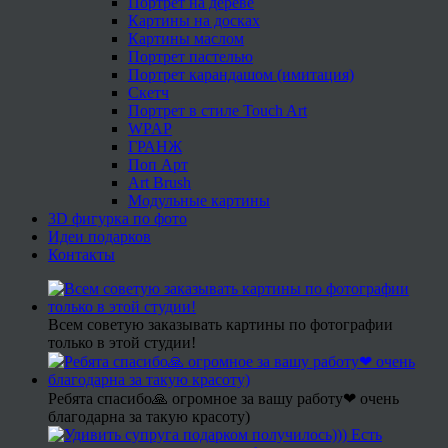
Портрет на дереве
Картины на досках
Картины маслом
Портрет пастелью
Портрет карандашом (имитация)
Скетч
Портрет в стиле Touch Art
WPAP
ГРАНЖ
Поп Арт
Art Brush
Модульные картины
3D фигурка по фото
Идеи подарков
Контакты
Всем советую заказывать картины по фотографии
только в этой студии!
Ребята спасибо🙏 огромное за вашу работу❤ очень
благодарна за такую красоту)