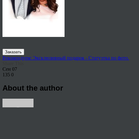
Заказать
Рекомендуем: Эксклюзивный подарок - Статуэтка по фото.
Share This
Сен
07
135
0
About the author