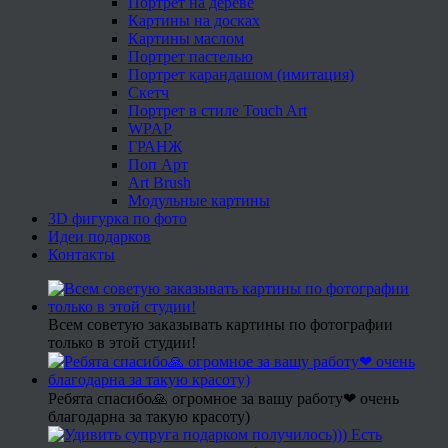
Портрет на дереве
Картины на досках
Картины маслом
Портрет пастелью
Портрет карандашом (имитация)
Скетч
Портрет в стиле Touch Art
WPAP
ГРАНЖ
Поп Арт
Art Brush
Модульные картины
3D фигурка по фото
Идеи подарков
Контакты
Всем советую заказывать картины по фотографии
только в этой студии!
Ребята спасибо🙏 огромное за вашу работу❤ очень
благодарна за такую красоту)