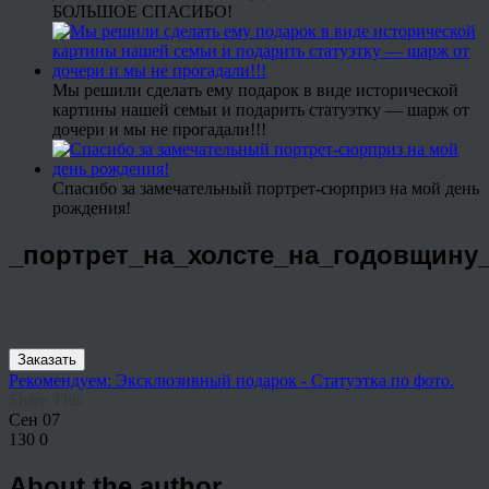
БОЛЬШОЕ СПАСИБО!
Мы решили сделать ему подарок в виде исторической
картины нашей семьи и подарить статуэтку — шарж от
дочери и мы не прогадали!!!
Спасибо за замечательный портрет-сюрприз на мой день
рождения!
_портрет_на_холсте_на_годовщину
Заказать
Рекомендуем: Эксклюзивный подарок - Статуэтка по фото.
Share This
Сен
07
130
0
About the author