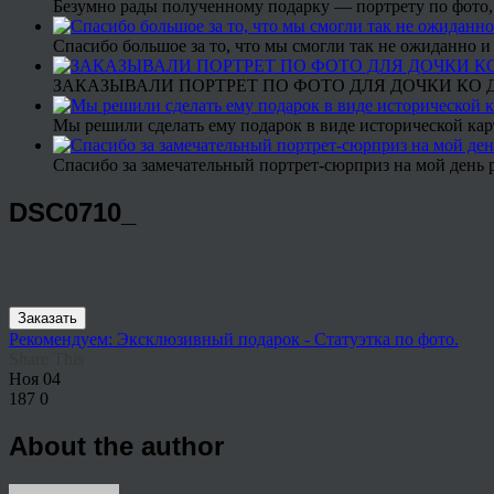
Безумно рады полученному подарку — портрету по фото,
Спасибо большое за то, что мы смогли так не ожиданно
ЗАКАЗЫВАЛИ ПОРТРЕТ ПО ФОТО ДЛЯ ДОЧКИ КО ДН
Мы решили сделать ему подарок в виде исторической кар
Спасибо за замечательный портрет-сюрприз на мой день 
DSC0710_
Заказать
Рекомендуем: Эксклюзивный подарок - Статуэтка по фото.
Share This
Ноя
04
187
0
About the author