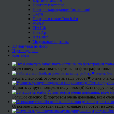
Картины маслом
Портрет пастелью
Портрет карандашом (имитация)
Скетч
Портрет в стиле Touch Art
WPAP
ГРАНЖ
Поп Арт
Art Brush
Модульные картины
3D фигурка по фото
Идеи подарков
Контакты
Всем советую заказывать картины по фотографии только 
Ребята спасибо🙏 огромное за вашу работу❤ очень благод
Удивить супруга подарком получилось))) Есть подруги-х
Большое спасибо 😍портретом очень довольны, всем очен
Огромное спасибо всей вашей команде за портрет на холс