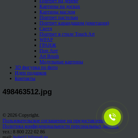
Портрет на дереве
Картины на досках
Картины маслом
Портрет пастелью
Портрет карандашом (имитация)
Скетч
Портрет в стиле Touch Art
WPAP
ГРАНЖ
Поп Арт
Art Brush
Модульные картины
3D фигурка по фото
Идеи подарков
Контакты
498463512.jpg
© 2026 Copyright.
Пользовательское соглашение на предоставление услуг
Политика конфиденциальности персональных данных
тел.: 8 800 222 02 86
mail:
holst112@mail.ru