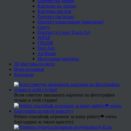
Портрет на дереве
Картины на досках
Картины маслом
Портрет пастелью
Портрет карандашом (имитация)
Скетч
Портрет в стиле Touch Art
WPAP
ГРАНЖ
Поп Арт
Art Brush
Модульные картины
3D фигурка по фото
Идеи подарков
Контакты
Всем советую заказывать картины по фотографии
только в этой студии!
Ребята спасибо🙏 огромное за вашу работу❤ очень
благодарна за такую красоту)