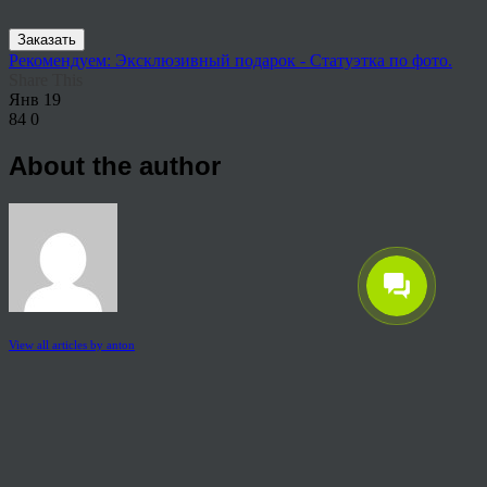
Заказать
Рекомендуем: Эксклюзивный подарок - Статуэтка по фото.
Share This
Янв
19
84
0
About the author
View all articles by anton
Post navigation
←
Фотокубик заказать Йошкар Ола
© 2026 Copyright.
Пользовательское соглашение на предоставление услуг
Политика конфиденциальности персональных данных