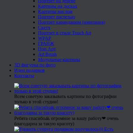
Портрет на дереве
Картины на досках
Картины маслом
Портрет пастелью
Портрет карандашом (имитация)
Скетч
Портрет в стиле Touch Art
WPAP
ГРАНЖ
Поп Арт
Art Brush
Модульные картины
3D фигурка по фото
Идеи подарков
Контакты
Всем советую заказывать картины по фотографии
только в этой студии!
Ребята спасибо🙏 огромное за вашу работу❤ очень
благодарна за такую красоту)