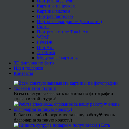
Портрет на дереве
Картины на досках
Картины маслом
Портрет пастелью
Портрет карандашом (имитация)
Скетч
Портрет в стиле Touch Art
WPAP
ГРАНЖ
Поп Арт
Art Brush
Модульные картины
3D фигурка по фото
Идеи подарков
Контакты
Всем советую заказывать картины по фотографии
только в этой студии!
Ребята спасибо🙏 огромное за вашу работу❤ очень
благодарна за такую красоту)