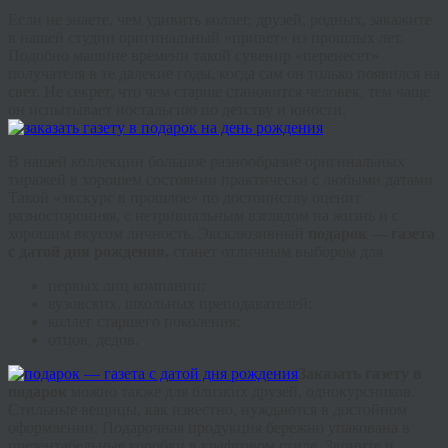
Если не знаете, чем удивить коллег, друзей, родных, закажите
в нашей студии оригинальный «привет» из прошлых лет.
Подобно машине времени такой сувенир «перенесет»
получателя в те далекие годы, когда сам он только появился на
свет. Не секрет, что чем старше становится человек, тем чаще
он испытывает ностальгию по детству и юности.
В нашей коллекции большое разнообразие оригинальных
тиражей в хорошем состоянии практически с любыми датами.
Такой «экскурс в прошлое» по достоинству оценит
разносторонняя, с нетривиальным взглядом на жизнь и с
хорошим вкусом личность. Эксклюзивный
подарок — газета
с датой дня рождения,
станет отличным выбором для
первых лиц компании;
вузовских, школьных преподавателей;
коллег старшего поколения;
отцов, дедов.
Заказать газету в
подаро
к
можно также для близких друзей, однокурсников.
Стильные вещицы, как известно, нуждаются в достойном
оформлении. Подарочная продукция бережно упакована в
презентабельные коробки в
крафтовом
стиле. Звоните и