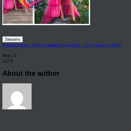
Заказать
Рекомендуем: Эксклюзивный подарок - Статуэтка по фото.
Share This
Фев
15
122
0
About the author
View all articles by anton