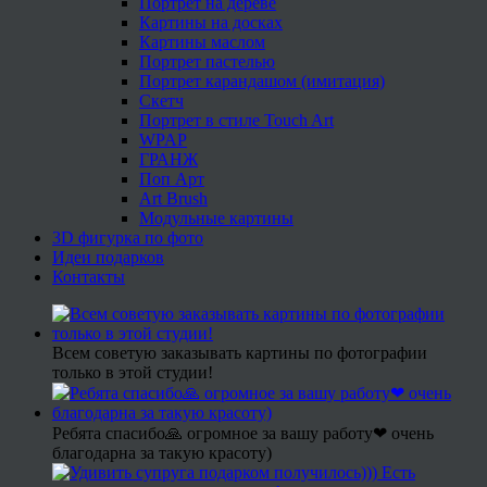
Портрет на дереве
Картины на досках
Картины маслом
Портрет пастелью
Портрет карандашом (имитация)
Скетч
Портрет в стиле Touch Art
WPAP
ГРАНЖ
Поп Арт
Art Brush
Модульные картины
3D фигурка по фото
Идеи подарков
Контакты
Всем советую заказывать картины по фотографии
только в этой студии!
Ребята спасибо🙏 огромное за вашу работу❤ очень
благодарна за такую красоту)