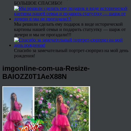
БОЛЬШОЕ СПАСИБО!
Мы решили сделать ему подарок в виде исторической
картины нашей семьи и подарить статуэтку — шарж от
дочери и мы не прогадали!!!
Спасибо за замечательный портрет-сюрприз на мой день
рождения!
imgonline-com-ua-Resize-
BAIOZZ0T1AeX88N