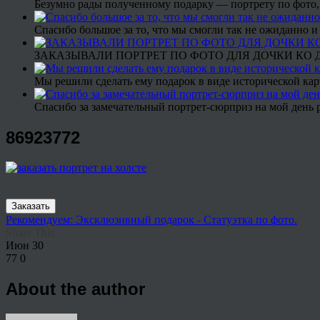
Безумно рады полученному подарку — портрету по фото,
Спасибо большое за то, что мы смогли так не ожиданно
ЗАКАЗЫВАЛИ ПОРТРЕТ ПО ФОТО ДЛЯ ДОЧКИ КО ДН
Мы решили сделать ему подарок в виде исторической кар
Спасибо за замечательный портрет-сюрприз на мой день 
86923772
Заказать
Рекомендуем: Эксклюзивный подарок - Статуэтка по фото.
Share This
Июн
30
77
0
About the author