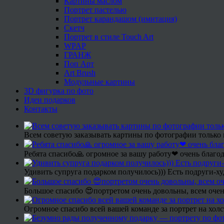
Картины маслом
Портрет пастелью
Портрет карандашом (имитация)
Скетч
Портрет в стиле Touch Art
WPAP
ГРАНЖ
Поп Арт
Art Brush
Модульные картины
3D фигурка по фото
Идеи подарков
Контакты
Всем советую заказывать картины по фотографии только 
Ребята спасибо🙏 огромное за вашу работу❤ очень благод
Удивить супруга подарком получилось))) Есть подруги-х
Большое спасибо 😍портретом очень довольны, всем очен
Огромное спасибо всей вашей команде за портрет на холс