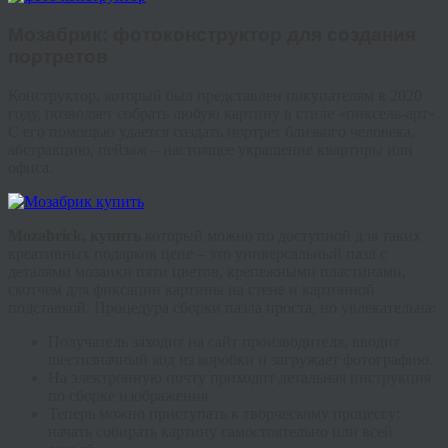
Мозабрик
: фото
конструктор
для создания
портретов
Конструктор, который был представлен покупателям в 2020
году, позволяет собрать любую картину в стиле «
пиксель
-арт».
С его помощью удается создать портрет близкого человека,
абстракцию, пейзаж – настоящее украшение квартиры или
офиса.
Mozabrick
, купить
который можно по доступной для таких
креативных подарков цене – это универсальный пазл с
деталями мозаики пяти цветов, крепежными пластинами,
скотчем для фиксации картины на стене и картонной
подставкой. Процедура сборки пазла проста, но увлекательна:
Получатель заходит на сайт производителя, вводит
шестизначный код из коробки и загружает фотографию.
На электронную почту приходит детальная инструкция
по сборке изображения.
Теперь можно приступать к творческому процессу:
начать собирать картину самостоятельно или всей