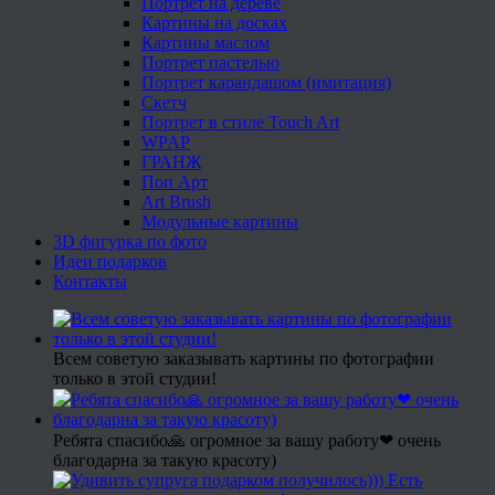
Портрет на дереве
Картины на досках
Картины маслом
Портрет пастелью
Портрет карандашом (имитация)
Скетч
Портрет в стиле Touch Art
WPAP
ГРАНЖ
Поп Арт
Art Brush
Модульные картины
3D фигурка по фото
Идеи подарков
Контакты
Всем советую заказывать картины по фотографии
только в этой студии!
Ребята спасибо🙏 огромное за вашу работу❤ очень
благодарна за такую красоту)