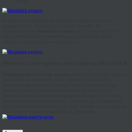
семьей.
Количество изображений, которые владелец полезного
подарка может составить из деталей мозаики, не
ограничивается.
Мозабрик
купить
достаточно один раз –
после этого можно бесконечно давать волю фантазии,
чувствуя себя создателем прекрасного.
Почему стоит
купить конструктор
Mozabrick
Мозабрик
конструктор, купить
который арт-студия «
Гранж
»
предлагает по выгодной цене – больше, чем подарок.
Увлекательная новинка развивает мелкую моторику рук
ребенка, помогает интересно и весело провести досуг,
увековечивает любимое изображение. Независимо от того,
кому предназначается
Mozabrik
– лучшему другу, любимой
теще, строгому начальнику – он будет оценен по достоинству
и никогда не окажется забытым на дне шкафа.