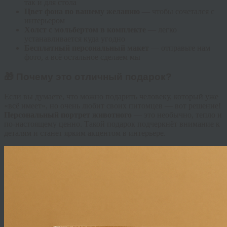
так и для стола
Цвет фона по вашему желанию
— чтобы сочетался с
интерьером
Холст с мольбертом в комплекте
— легко
устанавливается куда угодно
Бесплатный персональный макет
— отправьте нам
фото, а всё остальное сделаем мы
🎁 Почему это отличный подарок?
Если вы думаете, что можно подарить человеку, который уже
«всё имеет», но очень любит своих питомцев — вот решение!
Персональный портрет животного
— это необычно, тепло и
по-настоящему ценно. Такой подарок подчеркнёт внимание к
деталям и станет ярким акцентом в интерьере.