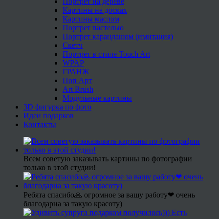
Портрет на дереве
Картины на досках
Картины маслом
Портрет пастелью
Портрет карандашом (имитация)
Скетч
Портрет в стиле Touch Art
WPAP
ГРАНЖ
Поп Арт
Art Brush
Модульные картины
3D фигурка по фото
Идеи подарков
Контакты
Всем советую заказывать картины по фотографии
только в этой студии!
Ребята спасибо🙏 огромное за вашу работу❤ очень
благодарна за такую красоту)