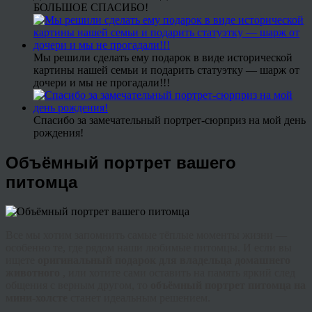
БОЛЬШОЕ СПАСИБО!
Мы решили сделать ему подарок в виде исторической
картины нашей семьи и подарить статуэтку — шарж от
дочери и мы не прогадали!!!
Спасибо за замечательный портрет-сюрприз на мой день
рождения!
Объёмный портрет вашего
питомца
Все мы хотим запомнить самые тёплые моменты жизни —
особенно те, где рядом наши любимые питомцы. И если вы
ищете
оригинальный подарок для владельца домашнего
животного
, или хотите сами оставить на память яркий след
общения с верным другом, то
объёмный портрет питомца на
мини-холсте
станет идеальным решением.