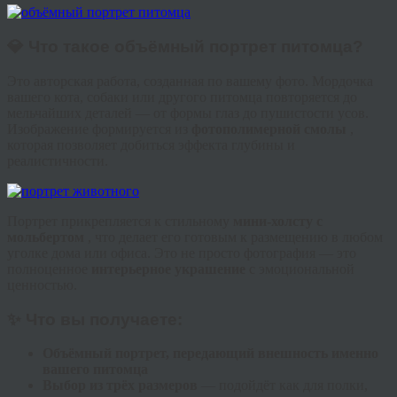
💎 Что такое объёмный портрет питомца?
Это авторская работа, созданная по вашему фото. Мордочка
вашего кота, собаки или другого питомца повторяется до
мельчайших деталей — от формы глаз до пушистости усов.
Изображение формируется из
фотополимерной смолы
,
которая позволяет добиться эффекта глубины и
реалистичности.
Портрет прикрепляется к стильному
мини-холсту с
мольбертом
, что делает его готовым к размещению в любом
уголке дома или офиса. Это не просто фотография — это
полноценное
интерьерное украшение
с эмоциональной
ценностью.
✨ Что вы получаете:
Объёмный портрет, передающий внешность именно
вашего питомца
Выбор из трёх размеров
— подойдёт как для полки,