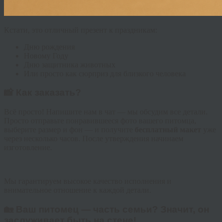
Кстати, это отличный презент к праздникам:
Дню рождения
Новому Году
Дню защитника животных
Или просто как сюрприз для близкого человека
📸 Как заказать?
Всё просто! Напишите нам в чат — мы обсудим все детали.
Просто отправьте понравившееся фото вашего питомца,
выберите размер и фон — и получите
бесплатный макет
уже
через несколько часов. После утверждения начинаем
изготовление.
Мы гарантируем высокое качество исполнения и
внимательное отношение к каждой детали.
🏡 Ваш питомец — часть семьи? Значит, он
заслуживает быть на стене!