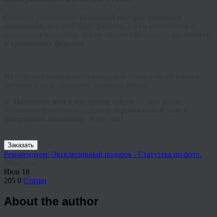
Создайте уникальный
объёмный портрет любимого
животного
, который будет радовать глаз и напоминать о
счастливых моментах. Это не просто картинка — это
память
в трёхмерном формате
.
Не упустите возможность сохранить тепло и ласку вашего
питомца в виде стильного элемента декора.
💬
Напишите нам в чат прямо сейчас
— при заказе
объёмного портрета мы сделаем
персональный макет
совершенно бесплатно
. Ждём вас!
Заказать
Рекомендуем: Эксклюзивный подарок - Статуэтка по фото.
Share This
Июн
18
205
0
Статьи
About the author