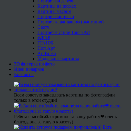
Портрет на дереве
Картины на досках
Картины маслом
Портрет пастелью
Портрет карандашом (имитация)
Скетч
Портрет в стиле Touch Art
WPAP
ГРАНЖ
Поп Арт
Art Brush
Модульные картины
3D фигурка по фото
Идеи подарков
Контакты
Всем советую заказывать картины по фотографии
только в этой студии!
Ребята спасибо🙏 огромное за вашу работу❤ очень
благодарна за такую красоту)