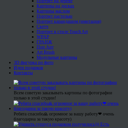
Портрет на дереве
Картины на досках
Картины маслом
Портрет пастелью
Портрет карандашом (имитация)
Скетч
Портрет в стиле Touch Art
WPAP
ГРАНЖ
Поп Арт
Art Brush
Модульные картины
3D фигурка по фото
Идеи подарков
Контакты
Всем советую заказывать картины по фотографии
только в этой студии!
Ребята спасибо🙏 огромное за вашу работу❤ очень
благодарна за такую красоту)