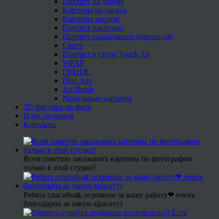
Портрет на дереве
Картины на досках
Картины маслом
Портрет пастелью
Портрет карандашом (имитация)
Скетч
Портрет в стиле Touch Art
WPAP
ГРАНЖ
Поп Арт
Art Brush
Модульные картины
3D фигурка по фото
Идеи подарков
Контакты
Всем советую заказывать картины по фотографии
только в этой студии!
Ребята спасибо🙏 огромное за вашу работу❤ очень
благодарна за такую красоту)