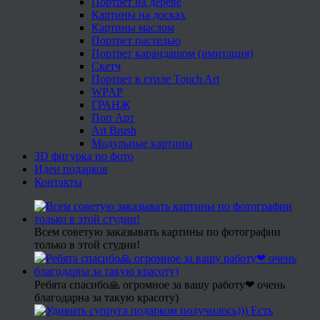
Портрет на дереве
Картины на досках
Картины маслом
Портрет пастелью
Портрет карандашом (имитация)
Скетч
Портрет в стиле Touch Art
WPAP
ГРАНЖ
Поп Арт
Art Brush
Модульные картины
3D фигурка по фото
Идеи подарков
Контакты
Всем советую заказывать картины по фотографии
только в этой студии!
Ребята спасибо🙏 огромное за вашу работу❤ очень
благодарна за такую красоту)