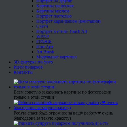
Портрет на дереве
Картины на досках
Картины маслом
Портрет пастелью
Портрет карандашом (имитация)
Скетч
Портрет в стиле Touch Art
WPAP
ГРАНЖ
Поп Арт
Art Brush
Модульные картины
3D фигурка по фото
Идеи подарков
Контакты
Всем советую заказывать картины по фотографии
только в этой студии!
Ребята спасибо🙏 огромное за вашу работу❤ очень
благодарна за такую красоту)