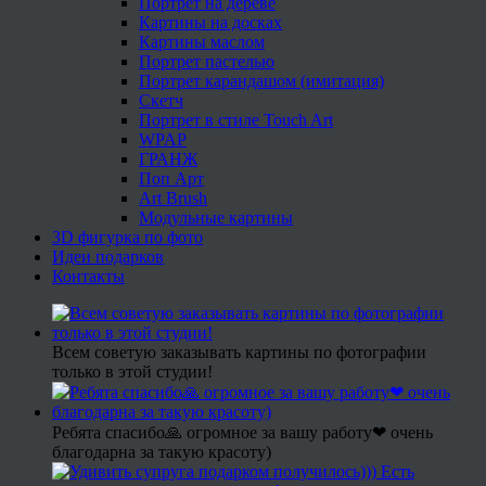
Портрет на дереве
Картины на досках
Картины маслом
Портрет пастелью
Портрет карандашом (имитация)
Скетч
Портрет в стиле Touch Art
WPAP
ГРАНЖ
Поп Арт
Art Brush
Модульные картины
3D фигурка по фото
Идеи подарков
Контакты
Всем советую заказывать картины по фотографии
только в этой студии!
Ребята спасибо🙏 огромное за вашу работу❤ очень
благодарна за такую красоту)