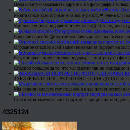
Всем советую заказывать картины по фотографии только 
Ребята спасибо🙏 огромное за вашу работу❤ очень благод
Удивить супруга подарком получилось))) Есть подруги-х
Большое спасибо 😍портретом очень довольны, всем очен
Огромное спасибо всей вашей команде за портрет на холс
Безумно рады полученному подарку — портрету по фото,
Спасибо большое за то, что мы смогли так не ожиданно
ЗАКАЗЫВАЛИ ПОРТРЕТ ПО ФОТО ДЛЯ ДОЧКИ КО ДН
Мы решили сделать ему подарок в виде исторической кар
Спасибо за замечательный портрет-сюрприз на мой день 
4325124