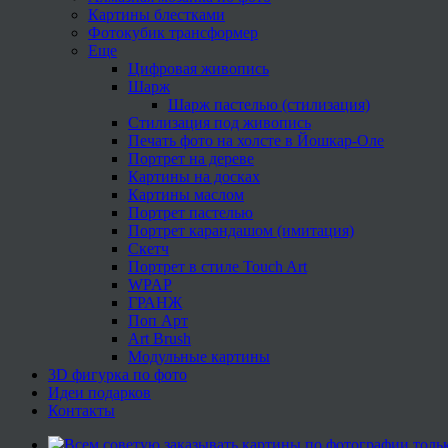
Картины блестками
Фотокубик трансформер
Еще
Цифровая живопись
Шарж
Шарж пастелью (стилизация)
Стилизация под живопись
Печать фото на холсте в Йошкар-Оле
Портрет на дереве
Картины на досках
Картины маслом
Портрет пастелью
Портрет карандашом (имитация)
Скетч
Портрет в стиле Touch Art
WPAP
ГРАНЖ
Поп Арт
Art Brush
Модульные картины
3D фигурка по фото
Идеи подарков
Контакты