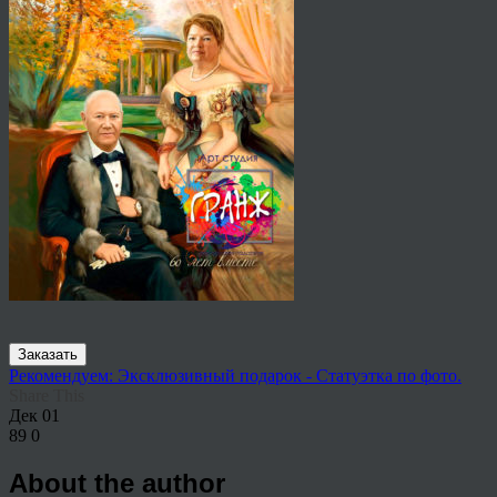
Заказать
Рекомендуем: Эксклюзивный подарок - Статуэтка по фото.
Share This
Дек
01
89
0
About the author