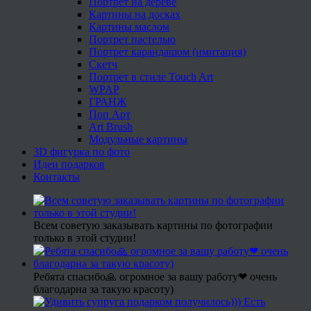
Портрет на дереве
Картины на досках
Картины маслом
Портрет пастелью
Портрет карандашом (имитация)
Скетч
Портрет в стиле Touch Art
WPAP
ГРАНЖ
Поп Арт
Art Brush
Модульные картины
3D фигурка по фото
Идеи подарков
Контакты
Всем советую заказывать картины по фотографии
только в этой студии!
Ребята спасибо🙏 огромное за вашу работу❤ очень
благодарна за такую красоту)