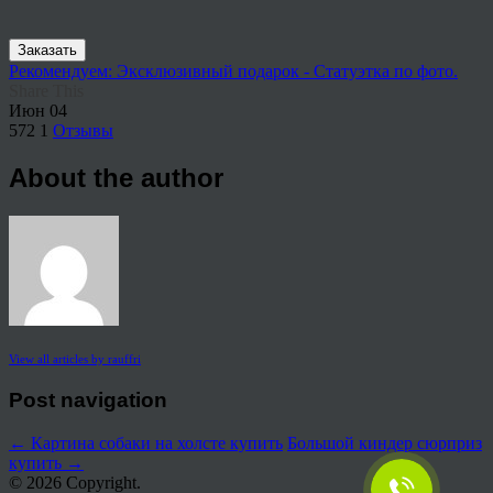
Заказать
Рекомендуем: Эксклюзивный подарок - Статуэтка по фото.
Share This
Июн
04
572
1
Отзывы
About the author
View all articles by rauffri
Post navigation
←
Картина собаки на холсте купить
Большой киндер сюрприз
купить
→
© 2026 Copyright.