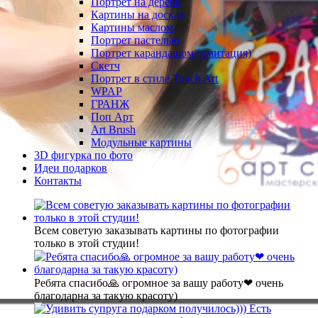
Портрет на дереве
Картины на досках
Картины маслом
Портрет пастелью
Портрет карандашом (имитация)
Скетч
Портрет в стиле Touch Art
WPAP
ГРАНЖ
Поп Арт
Art Brush
Модульные картины
3D фигурка по фото
Идеи подарков
Контакты
Всем советую заказывать картины по фотографии
только в этой студии!
Ребята спасибо🙏 огромное за вашу работу❤ очень
благодарна за такую красоту)