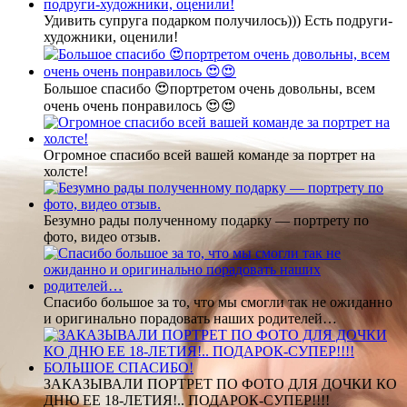
Удивить супруга подарком получилось))) Есть подруги-
художники, оценили!
Большое спасибо 😍портретом очень довольны, всем
очень очень понравилось 😍😍
Огромное спасибо всей вашей команде за портрет на
холсте!
Безумно рады полученному подарку — портрету по
фото, видео отзыв.
Спасибо большое за то, что мы смогли так не ожиданно
и оригинально порадовать наших родителей…
ЗАКАЗЫВАЛИ ПОРТРЕТ ПО ФОТО ДЛЯ ДОЧКИ КО
ДНЮ ЕЕ 18-ЛЕТИЯ!.. ПОДАРОК-СУПЕР!!!!