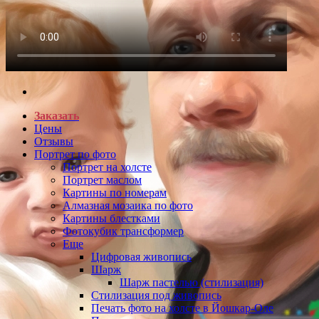
Заказать
Цены
Отзывы
Портрет по фото
Портрет на холсте
Портрет маслом
Картины по номерам
Алмазная мозаика по фото
Картины блестками
Фотокубик трансформер
Еще
Цифровая живопись
Шарж
Шарж пастелью (стилизация)
Стилизация под живопись
Печать фото на холсте в Йошкар-Оле