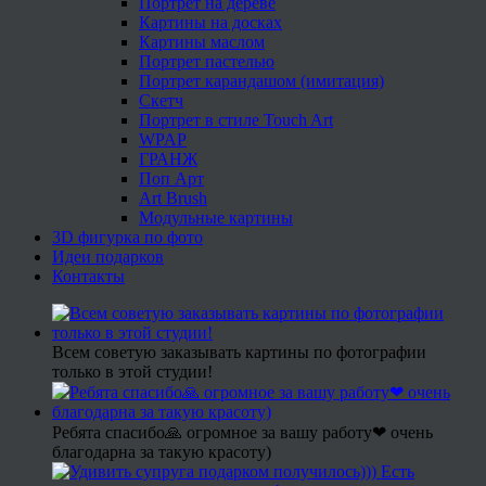
Портрет на дереве
Картины на досках
Картины маслом
Портрет пастелью
Портрет карандашом (имитация)
Скетч
Портрет в стиле Touch Art
WPAP
ГРАНЖ
Поп Арт
Art Brush
Модульные картины
3D фигурка по фото
Идеи подарков
Контакты
Всем советую заказывать картины по фотографии
только в этой студии!
Ребята спасибо🙏 огромное за вашу работу❤ очень
благодарна за такую красоту)