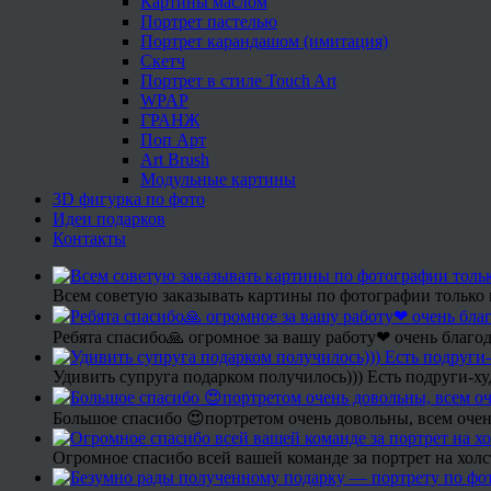
Картины маслом
Портрет пастелью
Портрет карандашом (имитация)
Скетч
Портрет в стиле Touch Art
WPAP
ГРАНЖ
Поп Арт
Art Brush
Модульные картины
3D фигурка по фото
Идеи подарков
Контакты
Всем советую заказывать картины по фотографии только 
Ребята спасибо🙏 огромное за вашу работу❤ очень благод
Удивить супруга подарком получилось))) Есть подруги-х
Большое спасибо 😍портретом очень довольны, всем очен
Огромное спасибо всей вашей команде за портрет на холс