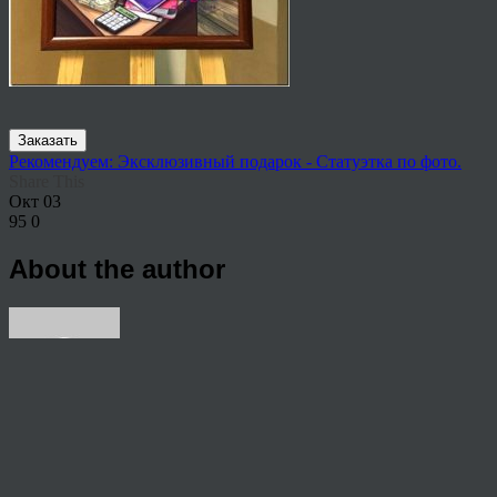
Заказать
Рекомендуем: Эксклюзивный подарок - Статуэтка по фото.
Share This
Окт
03
95
0
About the author
View all articles by anton
Post navigation