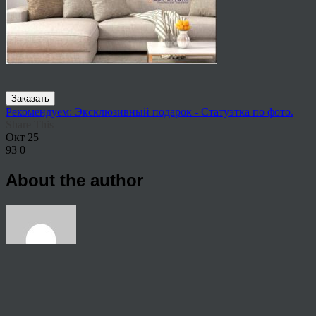
Заказать
Рекомендуем: Эксклюзивный подарок - Статуэтка по фото.
Share This
Окт
25
93
0
About the author
View all articles by anton