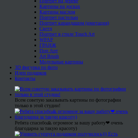
Портрет на дереве
Картины на досках
Картины маслом
Портрет пастелью
Портрет карандашом (имитация)
Скетч
Портрет в стиле Touch Art
WPAP
ГРАНЖ
Поп Арт
Art Brush
Модульные картины
3D фигурка по фото
Идеи подарков
Контакты
Всем советую заказывать картины по фотографии
только в этой студии!
Ребята спасибо🙏 огромное за вашу работу❤ очень
благодарна за такую красоту)